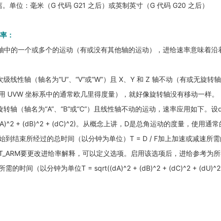
单位：毫米（G 代码 G21 之后）或英制英寸（G 代码 G20 之后）
给率：
和 Z 轴中的一个或多个的运动（有或没有其他轴的运动），进给速率意味着沿
级线性轴（轴名为“U”、“V”或“W”）且 X、Y 和 Z 轴不动（有或无
用 UVW 坐标系中的通常欧几里得度量），就好像旋转轴没有移动一样。
转轴（轴名为“A”、“B”或“C”）且线性轴不动的运动，速率应用如下。设dA
((dA)^2 + (dB)^2 + (dC)^2)。从概念上讲，D是总角运动的度
到结束所经过的总时间（以分钟为单位）T = D / F加上加速或减速所
_ROBOT_ARM要更改进给率解释，可以定义选项。启用该选项后，进给参
（以分钟为单位T = sqrt((dA)^2 + (dB)^2 + (dC)^2 + (dU)^2