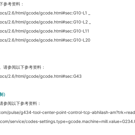
下参考资料：
/docs/2.6/html/gcode/gcode.html#sec:G10-L1 _
/docs/2.6/html/gcode/gcode.html#sec:G10-L2 _
/docs/2.6/html/gcode/gcode.html#sec:G10-L11
/docs/2.6/html/gcode/gcode.html#sec:G10-L20
。请参阅以下参考资料：
/docs/2.6/html/gcode/gcode.html#sec:G43
控制）
请参阅以下参考资料：
com/pulse/g434-tool-center-point-control-tcp-abhilash-am?trk=read_l
com/service/codes-settings.type=gcode.machine=mill.value=G234.