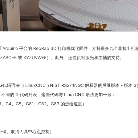
tBot基于Arduino 平台的 RepRap 3D 打印机优化固件，支持最多九个非挤出
 XYZABC+E 或 XYZUVW+E）。此外，还提供对激光和主轴的支持。
tBot 的G代码语法与 LinuxCNC（NIST RS274NGC 解释器的后继版本 
Marlin 不同的 G 代码列表，这些代码与 LinuxCNC 语法更加一致：
G3、G4、G5、G81、G82、G83 的进给速度）
）
度补偿、取消刀具中心点控制）