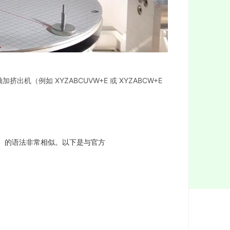
机轴加挤出机（例如 XYZABCUVW+E 或 XYZABCW+E
- 版本 3）的语法非常相似。以下是与官方