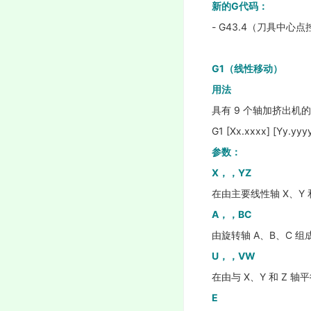
新的G代码：
- G43.4（刀具中心
G1（线性移动）
用法
具有 9 个轴加挤出机的
G1 [Xx.xxxx] [Yy.yyyy
参数：
X，，YZ
在由主要线性轴 X、Y 
A，，BC
由旋转轴 A、B、C 
U，，VW
在由与 X、Y 和 Z 
E