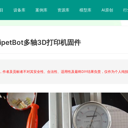
目
设备库
案例库
资源库
模型库
AI原创
行
rPipetBot多轴3D打印机固件
，作者及贡献者不对其安全性、合法性、适用性及最终DIY结果负责，仅作为个人纯